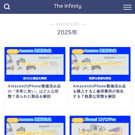
The Infinity
― ARCHIVES ―
2025年
未分類
未分類
AmazonのiPhone整備済み品
AmazonのiPhone整備済み品
の「非常に良い」はどんな状
を購入すると修理費用が発生
態？送られた製品を解説
する？粗悪な実態を解説
未分類
未分類