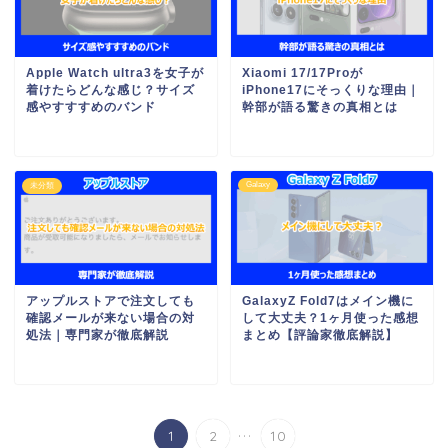
Apple Watch ultra3を女子が
Xiaomi 17/17Proが
着けたらどんな感じ？サイズ
iPhone17にそっくりな理由｜
感やすすすめのバンド
幹部が語る驚きの真相とは
Galaxy
未分類
アップルストアで注文しても
GalaxyZ Fold7はメイン機に
確認メールが来ない場合の対
して大丈夫？1ヶ月使った感想
処法｜専門家が徹底解説
まとめ【評論家徹底解説】
...
1
2
10