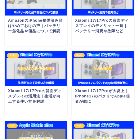
AmazonのiPhone整備済み品
Xiaomi 17/17Proの背面ディ
はやめておけの声｜バッテリ
スプレイのデメリット一覧｜
ー劣化品や傷品について解説
バッテリー消費や故障など
Apple
未分類
Xiaomi 17/17Proの背面ディ
Xiaomi 17/17Proが大炎上｜
スプレイの活用法｜生活が向
iPhone17のパクリでApple信
上する使い方を解説
者が敵に
Apple
Apple