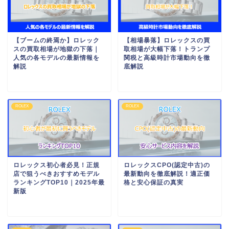
【ブームの終焉か】ロレック
【相場暴落】ロレックスの買
スの買取相場が地獄の下落｜
取相場が大幅下落！トランプ
人気の各モデルの最新情報を
関税と高級時計市場動向を徹
解説
底解説
ROLEX
ROLEX
ロレックス初心者必見！正規
ロレックスCPO(認定中古)の
店で狙うべきおすすめモデル
最新動向を徹底解説！適正価
ランキングTOP10｜2025年最
格と安心保証の真実
新版