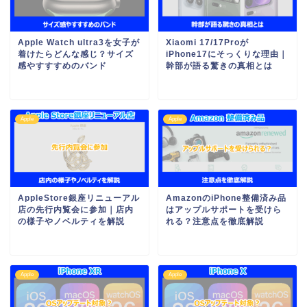
Apple Watch ultra3を女子が
Xiaomi 17/17Proが
着けたらどんな感じ？サイズ
iPhone17にそっくりな理由｜
感やすすすめのバンド
幹部が語る驚きの真相とは
Apple
Apple
AppleStore銀座リニューアル
AmazonのiPhone整備済み品
店の先行内覧会に参加｜店内
はアップルサポートを受けら
の様子やノベルティを解説
れる？注意点を徹底解説
Apple
Apple