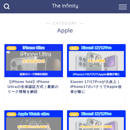
The Infinity
― CATEGORY ―
Apple
Apple
Apple
【iPhone fold】iPhone
Xiaomi 17/17Proが大炎上｜
Ultraの生体認証方式｜最新の
iPhone17のパクリでApple信
リーク情報を解説
者が敵に
Apple
Apple