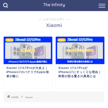
The Infinity
― CATEGORY ―
Xiaomi
Apple
Apple
Xiaomi 17/17Proが大炎上｜
Xiaomi 17/17Proが
iPhone17のパクリでApple信
iPhone17にそっくりな理由｜
者が敵に
幹部が語る驚きの真相とは
HOME
Xiaomi