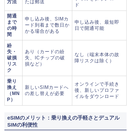
方法
たは郵送
ド
開通
申し込み後、SIMカ
まで
申し込み後、最短即
ード到着まで数日か
の時
日で開通可能
かる場合がある
間
紛
失・
あり（カードの紛
なし（端末本体の故
破損
失、ICチップの破
障リスクは除く）
リス
損など）
ク
乗り
オンラインで手続き
換え
新しいSIMカードへ
後、新しいプロファ
（MN
の差し替えが必要
イルをダウンロード
P）
eSIMのメリット：乗り換えの手軽さとデュアル
SIMの利便性