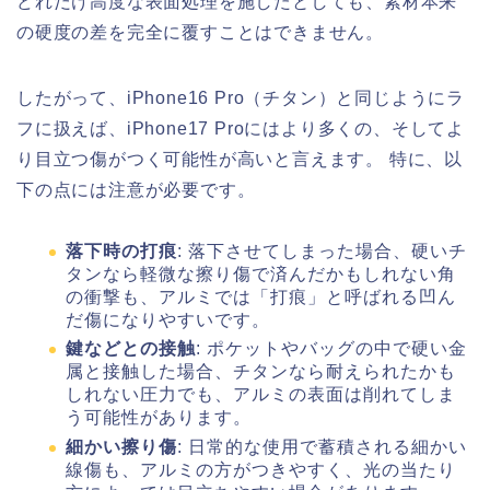
どれだけ高度な表面処理を施したとしても、素材本来
の硬度の差を完全に覆すことはできません。
したがって、iPhone16 Pro（チタン）と同じようにラ
フに扱えば、iPhone17 Proにはより多くの、そしてよ
り目立つ傷がつく可能性が高いと言えます。 特に、以
下の点には注意が必要です。
落下時の打痕
: 落下させてしまった場合、硬いチ
タンなら軽微な擦り傷で済んだかもしれない角
の衝撃も、アルミでは「打痕」と呼ばれる凹ん
だ傷になりやすいです。
鍵などとの接触
: ポケットやバッグの中で硬い金
属と接触した場合、チタンなら耐えられたかも
しれない圧力でも、アルミの表面は削れてしま
う可能性があります。
細かい擦り傷
: 日常的な使用で蓄積される細かい
線傷も、アルミの方がつきやすく、光の当たり