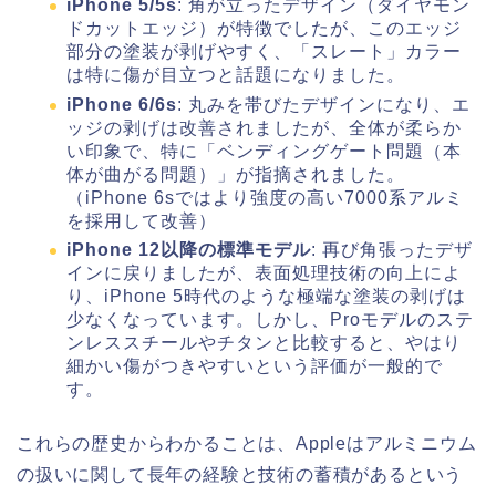
iPhone 5/5s
: 角が立ったデザイン（ダイヤモン
ドカットエッジ）が特徴でしたが、このエッジ
部分の塗装が剥げやすく、「スレート」カラー
は特に傷が目立つと話題になりました。
iPhone 6/6s
: 丸みを帯びたデザインになり、エ
ッジの剥げは改善されましたが、全体が柔らか
い印象で、特に「ベンディングゲート問題（本
体が曲がる問題）」が指摘されました。
（iPhone 6sではより強度の高い7000系アルミ
を採用して改善）
iPhone 12以降の標準モデル
: 再び角張ったデザ
インに戻りましたが、表面処理技術の向上によ
り、iPhone 5時代のような極端な塗装の剥げは
少なくなっています。しかし、Proモデルのステ
ンレススチールやチタンと比較すると、やはり
細かい傷がつきやすいという評価が一般的で
す。
これらの歴史からわかることは、Appleはアルミニウム
の扱いに関して長年の経験と技術の蓄積があるという