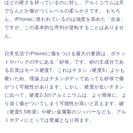
ほどの硬さを持っているのに対し、アルミニウムは爪
でなんとか傷がつくレベルの柔らかさです。 もちろ
ん、iPhoneに使われているのは強度を高めた「合金」
ですが、この基本的な序列が逆転することはありませ
ん。
日常生活でiPhoneに傷をつける最大の要因は、ポケッ
トやバッグの中にある「砂埃」です。砂の主成分であ
る石英はモース硬度7。これはチタン（硬度6）よりも
硬いため、理論上はチタンボディであっても砂埃で傷
がつく可能性があります。しかし、硬度が近いチタン
に比べて、硬度2-3のアルミニウムは、より簡単に、よ
り深く傷がついてしまう可能性が高いと言えます。鍵
（硬度5.5程度）や硬い金属製のジッパーなども、アル
ミボディにとっては脅威となり得ます。