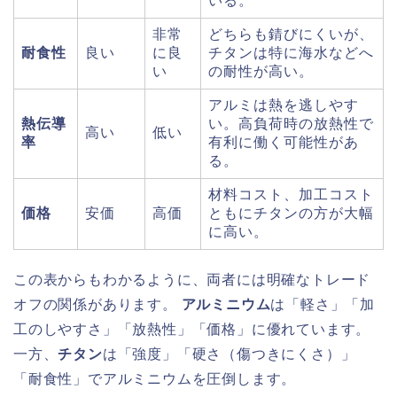
いる。
非常
どちらも錆びにくいが、
耐食性
良い
に良
チタンは特に海水などへ
い
の耐性が高い。
アルミは熱を逃しやす
熱伝導
い。高負荷時の放熱性で
高い
低い
率
有利に働く可能性があ
る。
材料コスト、加工コスト
価格
安価
高価
ともにチタンの方が大幅
に高い。
この表からもわかるように、両者には明確なトレード
オフの関係があります。
アルミニウム
は「軽さ」「加
工のしやすさ」「放熱性」「価格」に優れています。
一方、
チタン
は「強度」「硬さ（傷つきにくさ）」
「耐食性」でアルミニウムを圧倒します。