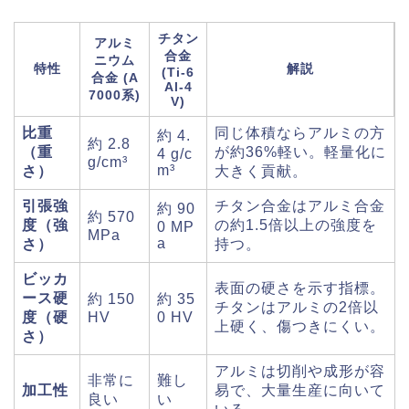
チタン
アルミ
合金
ニウム
特性
解説
(Ti-6
合金 (A
Al-4
7000系)
V)
比重
同じ体積ならアルミの方
約 4.
約 2.8
（重
が約36%軽い。軽量化に
4 g/c
g/cm³
m³
さ）
大きく貢献。
引張強
チタン合金はアルミ合金
約 90
約 570
度（強
の約1.5倍以上の強度を
0 MP
MPa
a
さ）
持つ。
ビッカ
表面の硬さを示す指標。
ース硬
約 150
約 35
チタンはアルミの2倍以
度（硬
HV
0 HV
上硬く、傷つきにくい。
さ）
アルミは切削や成形が容
非常に
難し
加工性
易で、大量生産に向いて
良い
い