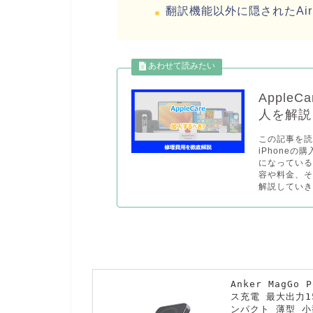
翻訳機能以外に隠されたAirPo
Appl
人を解説
この記事を
iPhoneの
になっている
容や料金、
解説していきま
Anker MagGo 
ス充電 最大出力1
ンパクト 薄型 小型 