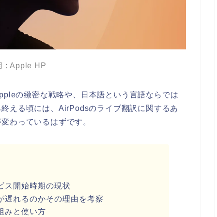
 :
Apple HP
ppleの緻密な戦略や、日本語という言語ならでは
える頃には、AirPodsのライブ翻訳に関するあ
が変わっているはずです。
ビス開始時期の現状
が遅れるのかその理由を考察
組みと使い方