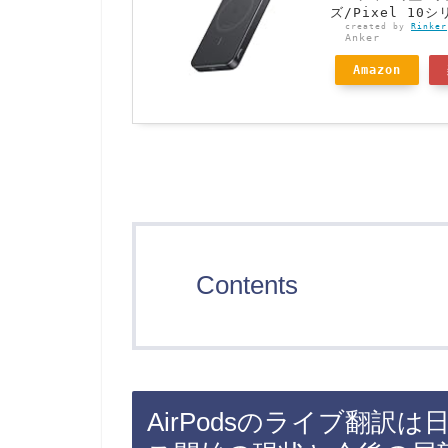
ズ/Pixel 10
created by
Rinker
Anker
Amazon
Contents
AirPodsのライブ翻