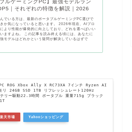
ブルゲーミングPC】最強モデルラン
OP5｜それぞれの特徴を解説｜2026
んでいる方は、最新のポータブルゲーミングPC選びで
きか気になっていると思います。 2026年現在、AIプロ
化により性能が爆発的に向上しており、どれを選べばいい
いますよね。 この記事を読み終える頃には、あなたに
最強モデルはどれかという疑問が解決しているはずで
 ROG Xbox Ally X RC73XA 7インチ Ryzen AI
メモリ 24GB SSD 1TB リフレッシュレート120Hz
バッテリー駆動22.3時間 ポータブル 重量715g ブラック
1T
楽天市場
Yahooショッピング