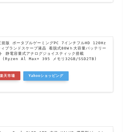
内正規版 ポータブルゲーミングPC 7インチフルHD 120Hz
ティブランドスケープ液晶 着脱式80Wｈ大容量バッテリー
ロット 静電容量式アナログジョイスティック搭載
e (Ryzen Al Max+ 395 メモリ32GB/SSD2TB)
楽天市場
Yahooショッピング