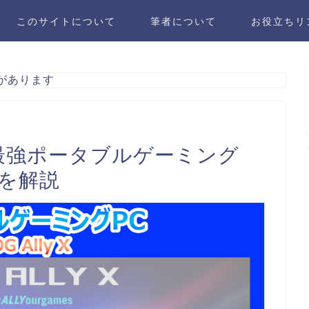
このサイトについて
筆者について
お役立ちリ
があります
y X】最強ポータブルゲーミング
力を解説