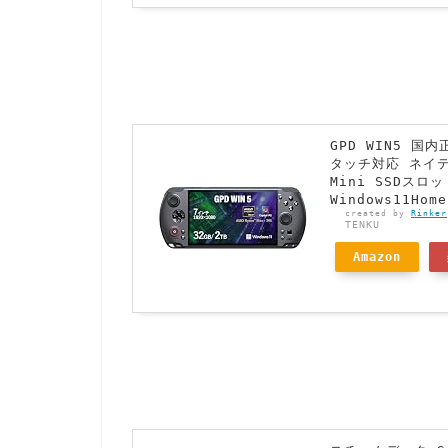
GPD WIN5 国
タッチ対応 ネイ
Mini SSDス
Windows11Hom
created by
Rinker
TENKU
Amazon