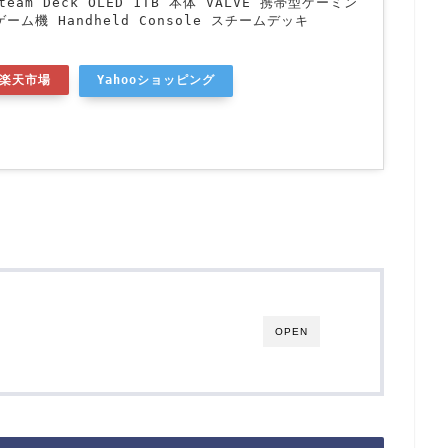
eam Deck OLED 1TB 本体 VALVE 携帯型ゲーミン
ーム機 Handheld Console スチームデッキ
楽天市場
Yahooショッピング
OPEN