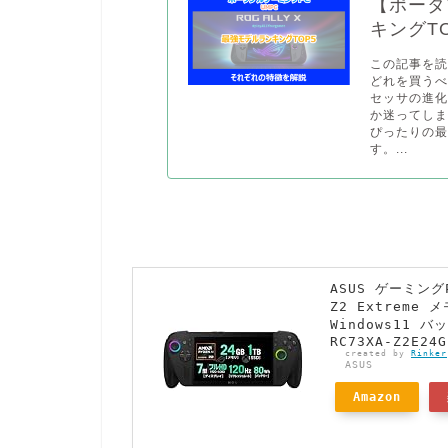
【ポータ
キングT
この記事を読
どれを買うべ
セッサの進
か迷ってしま
ぴったりの
す。...
ASUS ゲーミングPC
Z2 Extreme 
Windows11 
RC73XA-Z2E24G
created by
Rinker
ASUS
Amazon