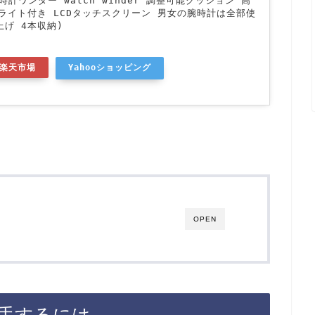
時計ワンダー watch winder 調整可能クッション 高
Dライト付き LCDタッチスクリーン 男女の腕時計は全部使
上げ 4本収納)
楽天市場
Yahooショッピング
OPEN
手するには