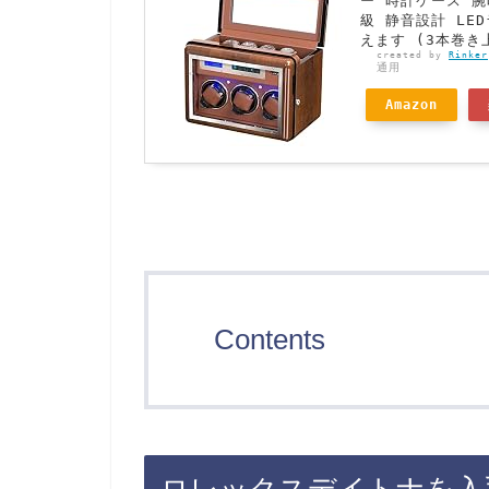
ー 時計ケース 腕
級 静音設計 LE
えます (3本巻き
created by
Rinker
通用
Amazon
Contents
ロレックスデイトナを入