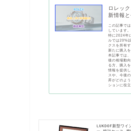
ロレック
新情報と
この記事で
しています。
特に2024
ルでは20%
クスを所有
新たに購入
本記事では
後の相場動向
る方、購入
情報を提供し
スや、今後の
昇がどのよ
ションに役立
LUKDOF新型ワ