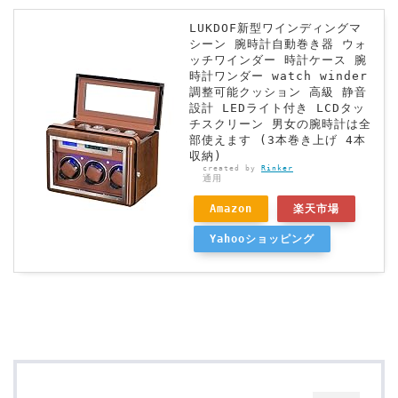
LUKDOF新型ワインディングマ
シーン 腕時計自動巻き器 ウォ
ッチワインダー 時計ケース 腕
時計ワンダー watch winder
調整可能クッション 高級 静音
設計 LEDライト付き LCDタッ
チスクリーン 男女の腕時計は全
部使えます (3本巻き上げ 4本
収納)
created by
Rinker
通用
Amazon
楽天市場
Yahooショッピング