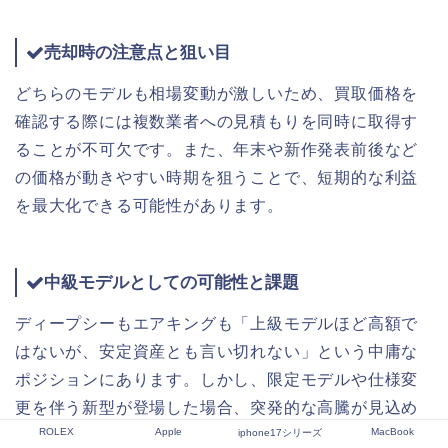
売却時の注意点と狙い目
どちらのモデルも相場変動が激しいため、買取価格を
確認する際には複数業者への見積もりを同時に取得す
ることが不可欠です。また、年末や新作発表前後など
の価格が動きやすい時期を狙うことで、短期的な利益
を最大化できる可能性があります。
中級モデルとしての可能性と課題
ディープシーもエアキングも「上級モデルほど高額で
はないが、安定資産とも言い切れない」という中庸な
ポジションにあります。しかし、限定モデルや仕様変
更を伴う新型が登場した場合、突発的な高騰が見込め
ROLEX
Apple
MacBook
るため、日々の情報収集と柔軟な判断が鍵となりま
iphone17シリーズ