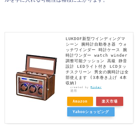
LUKDOF新型ワインディングマ
シーン 腕時計自動巻き器 ウォ
ッチワインダー 時計ケース 腕
時計ワンダー watch winder
調整可能クッション 高級 静音
設計 LEDライト付き LCDタッ
チスクリーン 男女の腕時計は全
部使えます (3本巻き上げ 4本
収納)
created by
Rinker
通用
Amazon
楽天市場
Yahooショッピング