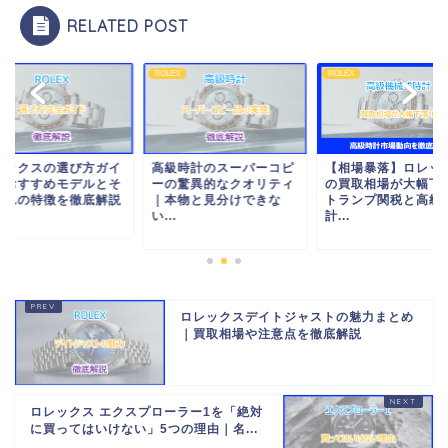
RELATED POST
EX
ROLEX
ROLEX
レックスの選び方ガイ
高級時計のスーパーコピ
【相場暴落】ロレッ
！おすすめモデルとそ
ーの驚異的なクオリティ
の買取相場が大幅下
ぞれの特徴を徹底解説
｜本物と見分けできな
トランプ関税と高級
い...
計...
ロレックスデイトジャストの魅力まとめ
｜買取相場や注意点を徹底解説
ロレックス エクスプローラー1を「絶対
に買ってはいけない」5つの理由｜名...