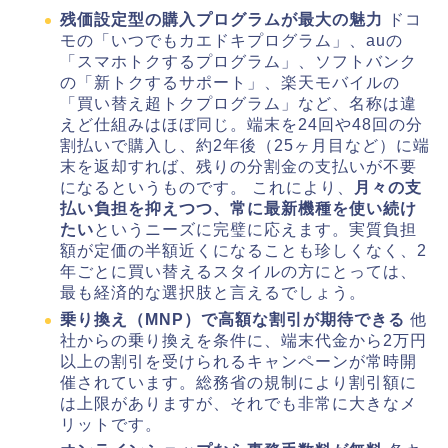
残価設定型の購入プログラムが最大の魅力
ドコ
モの「いつでもカエドキプログラム」、auの
「スマホトクするプログラム」、ソフトバンク
の「新トクするサポート」、楽天モバイルの
「買い替え超トクプログラム」など、名称は違
えど仕組みはほぼ同じ。端末を24回や48回の分
割払いで購入し、約2年後（25ヶ月目など）に端
末を返却すれば、残りの分割金の支払いが不要
になるというものです。 これにより、
月々の支
払い負担を抑えつつ、常に最新機種を使い続け
たい
というニーズに完璧に応えます。実質負担
額が定価の半額近くになることも珍しくなく、2
年ごとに買い替えるスタイルの方にとっては、
最も経済的な選択肢と言えるでしょう。
乗り換え（MNP）で高額な割引が期待できる
他
社からの乗り換えを条件に、端末代金から2万円
以上の割引を受けられるキャンペーンが常時開
催されています。総務省の規制により割引額に
は上限がありますが、それでも非常に大きなメ
リットです。