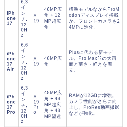
6.3
イ
48MP広
標準モデルながらProM
iPh
ン
角 + 12
otionディスプレイ搭載
A
one
チ,
19
MP超広
か。フロントカメラも2
17
12
角
4MPに進化。
0H
z
6.6
イ
Plusに代わる新モデ
iPh
ン
48MP広
ル。Pro Max並の大画
one
A
チ,
17
19
角
面と薄さ・軽さを両
12
Air
立。
0H
z
6.3
48MP広
イ
RAMが12GBに増強。
iPh
A
角 + 48
ン
カメラ性能がさらに向
one
19
MP超広
チ,
17
Pr
上し、ProRes動画撮影
角 + 48
12
Pro
o
などが強化。
0H
MP望遠
z