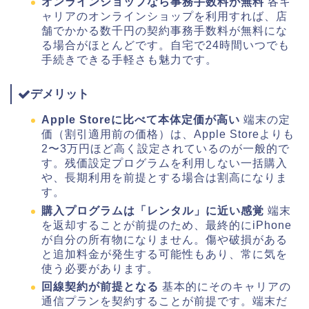
オンラインショップなら事務手数料が無料
各キ
ャリアのオンラインショップを利用すれば、店
舗でかかる数千円の契約事務手数料が無料にな
る場合がほとんどです。自宅で24時間いつでも
手続きできる手軽さも魅力です。
デメリット
Apple Storeに比べて本体定価が高い
端末の定
価（割引適用前の価格）は、Apple Storeよりも
2〜3万円ほど高く設定されているのが一般的で
す。残価設定プログラムを利用しない一括購入
や、長期利用を前提とする場合は割高になりま
す。
購入プログラムは「レンタル」に近い感覚
端末
を返却することが前提のため、最終的にiPhone
が自分の所有物になりません。傷や破損がある
と追加料金が発生する可能性もあり、常に気を
使う必要があります。
回線契約が前提となる
基本的にそのキャリアの
通信プランを契約することが前提です。端末だ