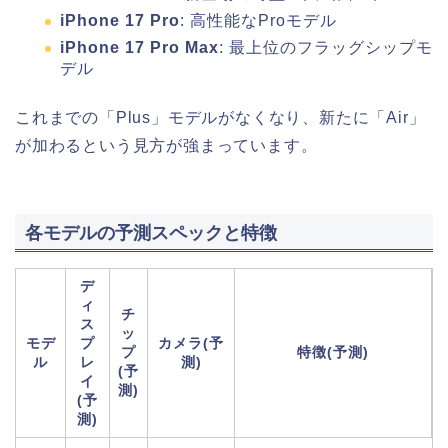
iPhone 17 Pro
: 高性能なProモデル
iPhone 17 Pro Max
: 最上位のフラッグシップモ
デル
これまでの「Plus」モデルがなくなり、新たに「Air」
が加わるという見方が強まっています。
各モデルの予測スペックと特徴
デ
ィ
チ
ス
ッ
モデ
プ
カメラ(予
プ
特徴(予測)
ル
レ
測)
(予
イ
測)
(予
測)