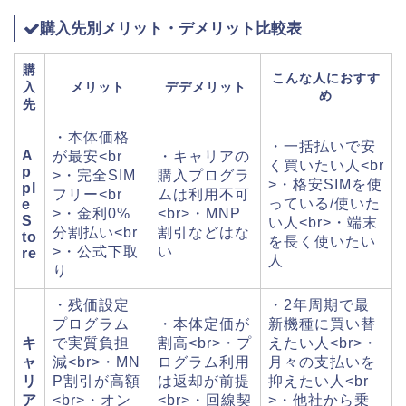
購入先別メリット・デメリット比較表
購
こんな人におすす
入
メリット
デデメリット
め
先
・本体価格
・一括払いで安
A
が最安<br
・キャリアの
く買いたい人<br
p
>・完全SIM
購入プログラ
>・格安SIMを使
pl
フリー<br
ムは利用不可
っている/使いた
e
>・金利0%
<br>・MNP
S
い人<br>・端末
分割払い<br
割引などはな
to
を長く使いたい
>・公式下取
い
re
人
り
・残価設定
・2年周期で最
プログラム
・本体定価が
新機種に買い替
キ
で実質負担
割高<br>・プ
えたい人<br>・
ャ
減<br>・MN
ログラム利用
月々の支払いを
リ
P割引が高額
は返却が前提
抑えたい人<br
ア
<br>・オン
<br>・回線契
>・他社から乗