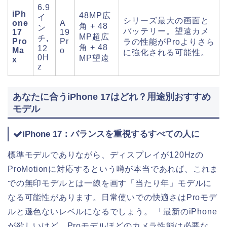
6.9
iPh
48MP広
イ
シリーズ最大の画面と
one
A
角 + 48
ン
バッテリー。望遠カメ
17
19
MP超広
チ,
Pro
Pr
ラの性能がProよりさら
角 + 48
12
Ma
o
に強化される可能性。
0H
MP望遠
x
z
あなたに合うiPhone 17はどれ？用途別おすすめ
モデル
iPhone 17：バランスを重視するすべての人に
標準モデルでありながら、ディスプレイが120Hzの
ProMotionに対応するという噂が本当であれば、これま
での無印モデルとは一線を画す「当たり年」モデルに
なる可能性があります。日常使いでの快適さはProモデ
ルと遜色ないレベルになるでしょう。 「最新のiPhone
が欲しいけど、Proモデルほどのカメラ性能は必要な