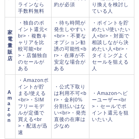
ラインなら
約が必須
り換えを検討し
手数料無料
ている人
・独自のポ
・待ち時間が
・ポイントを貯
イント還元<
発生しやすい
めたい/使いたい
家
br>・複数キ
<br>・不要な
人<br>・対面で
電
ャリアを比
オプション勧
相談しながら決
量
較可能<br
誘の可能性<b
めたい人<br>・
販
>・店舗独自
r>・在庫が不
タイミングよく
店
のセールが
安定な場合が
セールを狙える
ある
ある
人
・Amazonポ
イントが貯
・公式下取り
A
まる/使える
は利用不可<b
・Amazonヘビ
m
<br>・SIM
r>・金利0%
ーユーザー<br
a
フリーモデ
分割払いはな
>・セールでポ
z
ルが定価で
い<br>・発売
イント還元を狙
o
買える<br
直後の在庫は
いたい人
n
>・配送が迅
少なめ
速