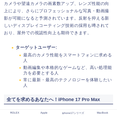
カメラや望遠カメラの画素数アップ、レンズ性能の向
上により、さらにプロフェッショナルな写真・動画撮
影が可能になると予測されています。反射を抑える新
しいディスプレイコーティング技術の採用も噂されて
おり、屋外での視認性向上も期待できます。
ターゲットユーザー:
最高のカメラ性能をスマートフォンに求める
人
動画編集や本格的なゲームなど、高い処理能
力を必要とする人
常に最新・最高のテクノロジーを体験したい
人
全てを求めるあなたへ！iPhone 17 Pro Max
Proの性能はそのままに、
最大のディスプレイと最長の
ROLEX
Apple
MacBook
iphone17シリーズ