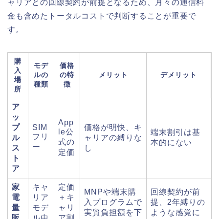
ャリアとの回線契約が前提となるため、月々の通信料
金も含めたトータルコストで判断することが重要で
す。
購
モデ
価格
入
ルの
の特
メリット
デメリット
場
種類
徴
所
ア
ッ
App
プ
SIM
価格が明快、キ
le公
端末割引は基
フリ
ル
ャリアの縛りな
式の
本的にない
ー
ス
し
定価
ト
ア
家
キャ
定価
MNPや端末購
回線契約が前
電
リア
＋キ
入プログラムで
提、2年縛りの
量
モデ
ャリ
実質負担額を下
ような感覚に
販
ル中
ア割